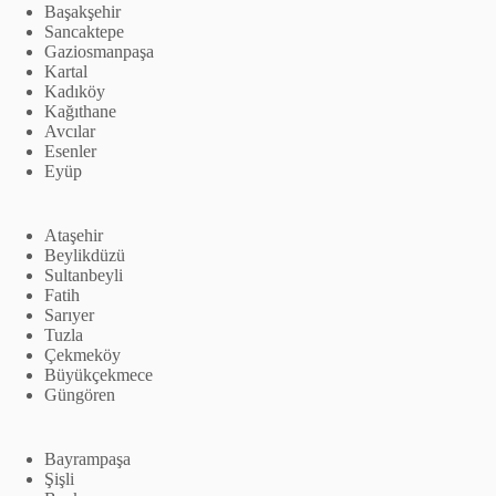
Başakşehir
Sancaktepe
Gaziosmanpaşa
Kartal
Kadıköy
Kağıthane
Avcılar
Esenler
Eyüp
Ataşehir
Beylikdüzü
Sultanbeyli
Fatih
Sarıyer
Tuzla
Çekmeköy
Büyükçekmece
Güngören
Bayrampaşa
Şişli