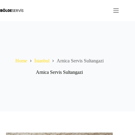
Skip
to
content
Home
İstanbul
Arnica Servis Sultangazi
Arnica Servis Sultangazi