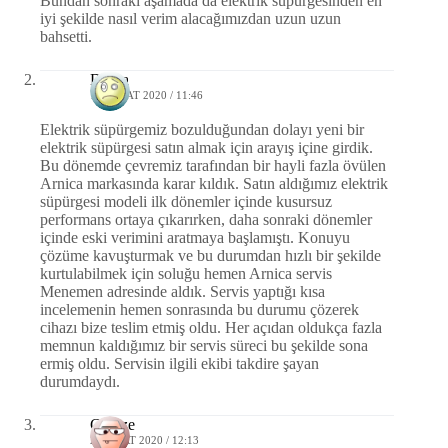
Bundan sonraki aşamada da elektrik süpürgesinden en
iyi şekilde nasıl verim alacağımızdan uzun uzun
bahsetti.
Derya
12 ŞUBAT 2020 / 11:46
Elektrik süpürgemiz bozulduğundan dolayı yeni bir
elektrik süpürgesi satın almak için arayış içine girdik.
Bu dönemde çevremiz tarafından bir hayli fazla övülen
Arnica markasında karar kıldık. Satın aldığımız elektrik
süpürgesi modeli ilk dönemler içinde kusursuz
performans ortaya çıkarırken, daha sonraki dönemler
içinde eski verimini aratmaya başlamıştı. Konuyu
çözüme kavuşturmak ve bu durumdan hızlı bir şekilde
kurtulabilmek için soluğu hemen Arnica servis
Menemen adresinde aldık. Servis yaptığı kısa
incelemenin hemen sonrasında bu durumu çözerek
cihazı bize teslim etmiş oldu. Her açıdan oldukça fazla
memnun kaldığımız bir servis süreci bu şekilde sona
ermiş oldu. Servisin ilgili ekibi takdire şayan
durumdaydı.
Gamze
29 MART 2020 / 12:13