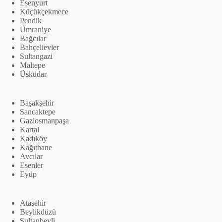
Esenyurt
Küçükçekmece
Pendik
Ümraniye
Bağcılar
Bahçelievler
Sultangazi
Maltepe
Üsküdar
Başakşehir
Sancaktepe
Gaziosmanpaşa
Kartal
Kadıköy
Kağıthane
Avcılar
Esenler
Eyüp
Ataşehir
Beylikdüzü
Sultanbeyli