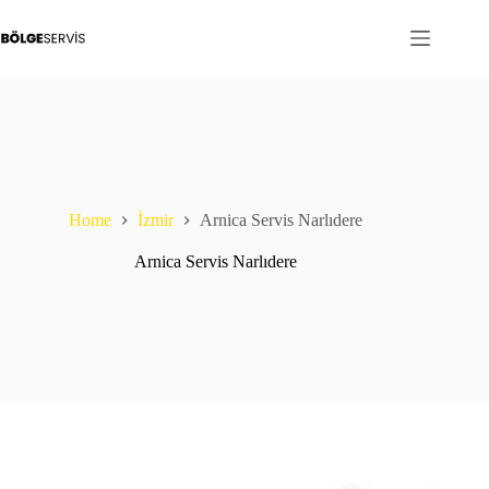
Skip
to
content
Home
İzmir
Arnica Servis Narlıdere
Arnica Servis Narlıdere